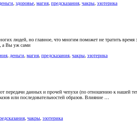
деньги
,
здоровье
,
магия
,
предсказания
,
чакры
,
эзотерика
огих людей, но главное, что многим поможет не тратить время 
, а Вы уж сами
ания
,
деньги
,
магия
,
предсказания
,
чакры
,
эзотерика
 от передачи данных и прочей чепухи (по отношению к нашей те
разов или последовательностей образов. Влияние …
редсказания
,
чакры
,
эзотерика