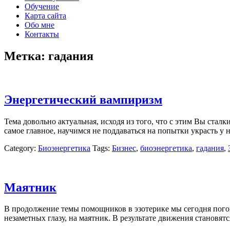
Обучение
Карта сайта
Обо мне
Контакты
Метка:
гадания
Энергетический вампиризм
Тема довольно актуальная, исходя из того, что с этим Вы ста
самое главное, научимся не поддаваться на попытки украсть у 
Category:
Биоэнергетика
Tags:
Бизнес
,
биоэнергетика
,
гадания
,
Маятник
В продолжение темы помощников в эзотерике мы сегодня пог
незаметных глазу, на маятник. В результате движения становя