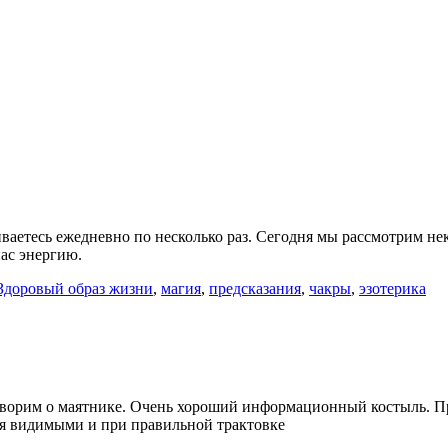
лкиваетесь ежедневно по несколько раз. Сегодня мы рассмотрим 
нас энергию.
Здоровый образ жизни
,
магия
,
предсказания
,
чакры
,
эзотерика
оворим о маятнике. Очень хороший информационный костыль. П
тся видимыми и при правильной трактовке