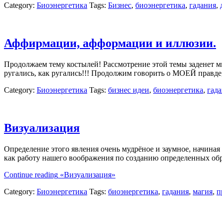
Category:
Биоэнергетика
Tags:
Бизнес
,
биоэнергетика
,
гадания
,
Аффирмации, афформации и иллюзии.
Продолжаем тему костылей! Рассмотрение этой темы заденет мн
ругались, как ругались!!! Продолжим говорить о МОЕЙ правде
Category:
Биоэнергетика
Tags:
бизнес идеи
,
биоэнергетика
,
гад
Визуализация
Определение этого явления очень мудрёное и заумное, начиная
как работу нашего воображения по созданию определенных об
Continue reading
«Визуализация»
Category:
Биоэнергетика
Tags:
биоэнергетика
,
гадания
,
магия
,
п