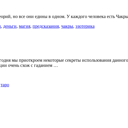
орий, но все они едины в одном. У каждого человека есть Чакры
п
,
деньги
,
магия
,
предсказания
,
чакры
,
эзотерика
егодня мы приоткроем некоторые секреты использования данного
ции очень схож с гаданием …
,
таро