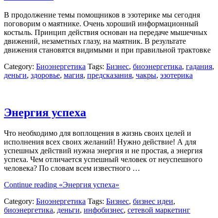
В продолжение темы помощников в эзотерике мы сегодня
поговорим о маятнике. Очень хороший информационный
костыль. Принцип действия основан на передаче мышечных
движений, незаметных глазу, на маятник. В результате
движения становятся видимыми и при правильной трактовке
Category:
Биоэнергетика
Tags:
Бизнес
,
биоэнергетика
,
гадания
,
деньги
,
здоровье
,
магия
,
предсказания
,
чакры
,
эзотерика
Энергия успеха
Что необходимо для воплощения в жизнь своих целей и
исполнения всех своих желаний! Нужно действие! А для
успешных действий нужна энергия и не простая, а энергия
успеха. Чем отличается успешный человек от неуспешного
человека? По словам всем известного …
Continue reading
«Энергия успеха»
Category:
Биоэнергетика
Tags:
Бизнес
,
бизнес идеи
,
биоэнергетика
,
деньги
,
инфобизнес
,
сетевой маркетинг