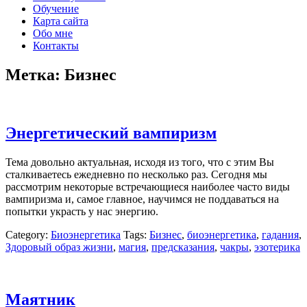
Обучение
Карта сайта
Обо мне
Контакты
Метка:
Бизнес
Энергетический вампиризм
Тема довольно актуальная, исходя из того, что с этим Вы
сталкиваетесь ежедневно по несколько раз. Сегодня мы
рассмотрим некоторые встречающиеся наиболее часто виды
вампиризма и, самое главное, научимся не поддаваться на
попытки украсть у нас энергию.
Category:
Биоэнергетика
Tags:
Бизнес
,
биоэнергетика
,
гадания
,
Здоровый образ жизни
,
магия
,
предсказания
,
чакры
,
эзотерика
Маятник